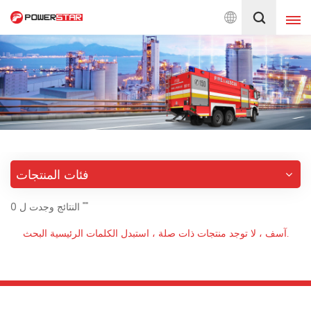
ears on fire trucks design & Production. Powerstar Trucks, China
العربية
English
français
Deutsch
русский
italiano
español
فئات المنتجات
português
Nederlands
0 النتائج وجدت ل ""
日本語
العربية
آسف ، لا توجد منتجات ذات صلة ، استبدل الكلمات الرئيسية البحث.
한국의
Türkçe
Melayu
ไทย
Tiếng Việt
Indonesia