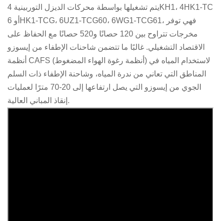
يتم تشغيلها بواسطة محركات الديزل التوربينية 4KH1، 4HK1-TC
中文
қазақ
أو 6HK1-TCG، 6UZ1-TCG60، 6WG1-TCG61، فهي توفر
مخرجات تتراوح بين 120 حصانًا و520 حصانًا مع الحفاظ على
Filipino
မြန်မာ
الاقتصاد التشغيلي.
غالبًا ما تتضمن شاحنات الإطفاء من إيسوزو
српски
أنظمة CAFS (أنظمة رغوة الهواء المضغوط) لاستخدام المياه في
المناطق التي تعاني من ندرة المياه، وشاحنة الإطفاء ذات السلم
الجوي من إيسوزو التي يصل ارتفاعها إلى 20-70 مترًا لعمليات
إنقاذ المباني العالية.