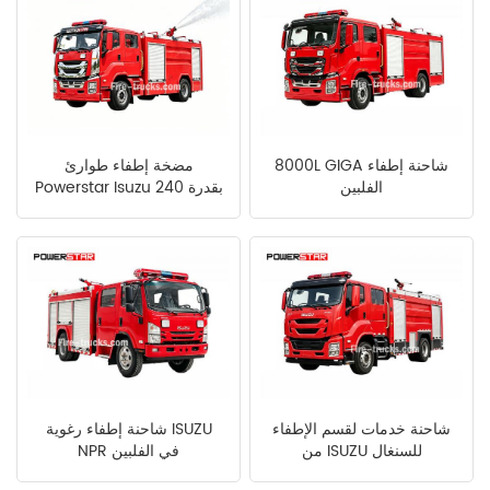
8000L GIGA شاحنة إطفاء
مضخة إطفاء طوارئ
الفلبين
Powerstar Isuzu بقدرة 240
حصان
شاحنة خدمات لقسم الإطفاء
شاحنة إطفاء رغوية ISUZU
من ISUZU للسنغال
NPR في الفلبين