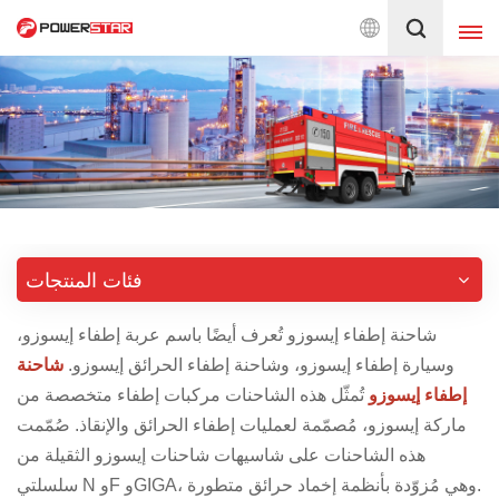
 years on fire trucks design & Production. Powerstar Trucks, Chi
العربية
English
français
Deutsch
русский
italiano
español
فئات المنتجات
português
Nederlands
日本語
العربية
شاحنة إطفاء إيسوزو تُعرف أيضًا باسم عربة إطفاء إيسوزو،
وسيارة إطفاء إيسوزو، وشاحنة إطفاء الحرائق إيسوزو.
شاحنة
한국의
Türkçe
إطفاء إيسوزو
تُمثّل هذه الشاحنات مركبات إطفاء متخصصة من
ماركة إيسوزو، مُصمّمة لعمليات إطفاء الحرائق والإنقاذ. صُمّمت
Melayu
ไทย
هذه الشاحنات على شاسيهات شاحنات إيسوزو الثقيلة من
Tiếng Việt
Indonesia
سلسلتي N وF وGIGA، وهي مُزوّدة بأنظمة إخماد حرائق متطورة.