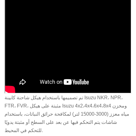
تم تصميمها باستخدام هيكل شاحنة كابينة Isuzu NKR، NPR،
FTR، FVR، مثبتة على هيكل Isuzu 4x2،4x4،6x4،8x4 ومخزن
مياه معزز (3000-15000 لتر) لمكافحة حرائق النباتات، باستخدام
شاشات يتم التحكم فيها عن بعد على السطح أو مثبتة يدويًا
للتحكم في المحيط.