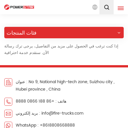
ars on fire trucks design & Production. Powerstar Trucks, China 
العربية
فئات المنتجات
English
français
إذا كنت ترغب في الحصول على مزيد من التفاصيل، يرجى ترك رسالة
Deutsch
русский
الآن. سنقدم خدمة احترافية
italiano
español
português
Nederlands
عنوان : No 9, National high-tech zone, Suizhou city ,
日本語
العربية
Hubei province , China
한국의
Türkçe
هاتف : +86 188 0866 8888
Melayu
ไทย
بريد إلكتروني : info@fire-trucks.com
Tiếng Việt
Indonesia
WhatsApp : +8618808668888