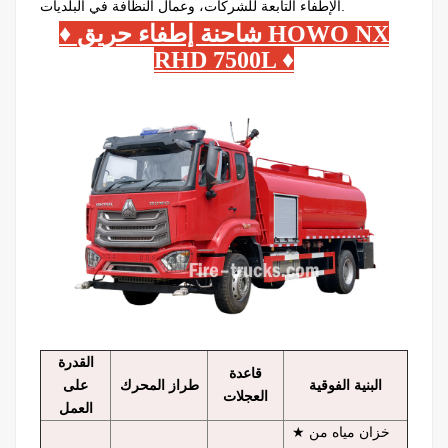
الإطفاء التابعة للشركات، وعمال النظافة في البلديات.
♦ شاحنة إطفاء حريق HOWO NX
RHD 7500L
♦
القدرة
قاعدة
البنية الفوقية
طراز المحرك
على
العجلات
العمل
★ خزان مياه من