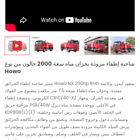
中文
қазақ
Filipino
မြန်မာ
српски
شاحنة إطفاء مزودة بخزان مياه سعة 2000 جالون من نوع
Howo
تتميز شاحنة إطفاء الحرائق Howo NX 290hp RHD بمقود أيمن، وكابينة
ممتدة، وخزان مياه إطفاء بسعة 7.5 متر مكعب مصنوع من الفولاذ
الكربوني، ومضخة إطفاء CB10/40-XZ في مقدمة الخزان، وجهاز
مراقبة حريق PS8/40W في الأعلى، ووحدة مضخة مياه ديزل
KDP80B(L)(E) في الخلف الأيسر، وفوهات رش أمامية وخلفية،
وصمامات دخول وخروج المضخة، وتجمع بين وظائف مكافحة الحرائق
ورش المياه. الكابينة مزودة بصف طويل من أضواء التحذير، ومؤشرات
انعطاف يمين ويسار في الخلف، وسلم، وصناديق تخزين على جانبي