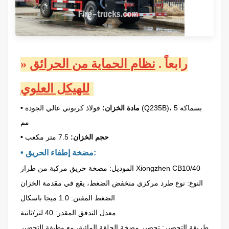
رابعاً
.
نظام الحماية من الحرائق
»
للهيكل العلوي:
• مادة الخزان:
فولاذ كربوني عالي الجودة (Q235B)، بسماكة 5
مم
• حجم الخزان:
7.5 متر مكعب
• مضخة إطفاء الحريق:
الموديل: مضخة حريق مركبة من طراز Xiongzhen CB10/40
النوع: نوع طرد مركزي منخفض الضغط، يقع في مقدمة الخزان
الضغط المقنن: 1.0 ميجا باسكال
معدل التدفق المقدر: 40 لتر/ثانية
طريقة التحضير: تحضير مضخة الحلقة المائية، مع وظيفة التحضير