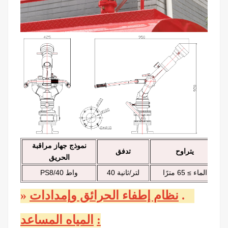
نموذج جهاز مراقبة
يتراوح
تدفق
الحريق
الماء ≥ 65 مترًا
40 لتر/ثانية
PS8/40 واط
٥
.
نظام إطفاء الحرائق وإمدادات
»
:
المياه المساعد