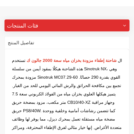
فئات المنتجات
تفاصيل المنتج
ال
شاحنة إطفاء مزودة بخزان مياه سعة 2000 جالون
ك
تستخدم
هذه الشاحنة هيكلًا بمقود أيمن من سلسلة Sinotruk NX، وهي
مزودة بمحرك Sinotruk MC07.29-60 القوي بقدرة 290 حصانًا.
تجمع بين مكافحة الحرائق والرش المائي اليومي للحد من الغبار.
يتميز هيكلها العلوي بخزان مياه من الفولاذ الكربوني سعة 7.5
متر مكعب، مزود بمضخة حريق CB10/40-XZ وجهاز مراقبة
حريق PS8/40W. كما تتضمن رشاشات أمامية وخلفية ووحدة
مضخة مياه مستقلة تعمل بمحرك ديزل، مما يوفر لها وظائف
متعددة الأغراض. إنها خيار مثالي لفرق الإطفاء المحترفة، ومراكز