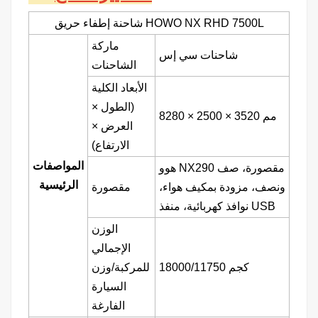
شاحنة إطفاء حريق HOWO NX RHD 7500L
ماركة
شاحنات سي إس
الشاحنات
الأبعاد الكلية
(الطول ×
8280 × 2500 × 3520 مم
العرض ×
الارتفاع)
المواصفات
مقصورة، صف
NX290
هوو
الرئيسية
ونصف، مزودة بمكيف هواء،
مقصورة
نوافذ كهربائية، منفذ USB
الوزن
الإجمالي
18000/11750 كجم
للمركبة/وزن
السيارة
الفارغة