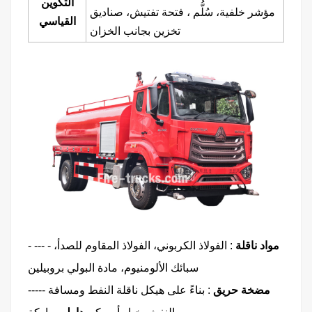
التكوين
مؤشر خلفية،
سُلُّم
،
فتحة تفتيش، صناديق
القياسي
تخزين بجانب الخزان
مواد ناقلة
:
الفولاذ الكربوني، الفولاذ المقاوم للصدأ،
-
---
-
سبائك الألومنيوم، مادة البولي بروبيلين
مضخة حريق
:
بناءً على هيكل ناقلة النفط ومسافة
-----