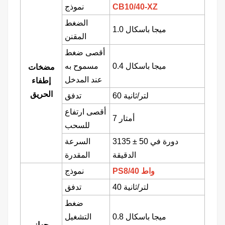
CB10/40-XZ
نموذج
الضغط
1.0 ميجا باسكال
المقنن
أقصى ضغط
0.4 ميجا باسكال
مسموح به
مضخات
عند المدخل
إطفاء
الحريق
60 لتر/ثانية
تدفق
أقصى ارتفاع
7 أمتار
للسحب
50 دورة في
±
3135
السرعة
الدقيقة
المقدرة
PS8/40 واط
نموذج
40 لتر/ثانية
تدفق
ضغط
0.8 ميجا باسكال
التشغيل
جهاز