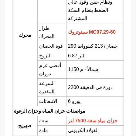
ونظام حقن وقود عالي
الضغط بنظام السكة
المشتركة
طراز
سينوتروك MC07.29-60
محرك
المحرك
290 حصان/
213 كيلوواط
قوة الحصان
6.87 لتر
النزوح
أقصى عزم
1150 شمالاً
·
م
دوران
السرعة
2200 دورة في الدقيقة
المقدرة
يورو 6
الانبعاثات
مواصفات خزان المياه وخزان الرغوة
خزان مياه سعة 7500 لتر
سعة
صهريج
الفولاذ الكربوني
مادة