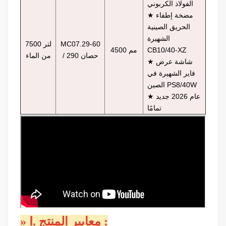
الفولاذ الكربوني
مضخة إطفاء
★
الحريق الصينية
الشهيرة
MC07.29-60
7500 لتر
CB10/40-XZ
4500 مم
/ 290 حصان
من الماء
شاشة عرض
★
فاير الشهيرة في
الصين PS8/40W
عام 2026 جديد
★
تمامًا
:
معايير المنتج
Ⅰ.
»