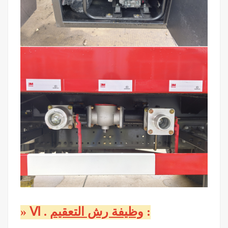
:
وظيفة رش التعقيم
.
Ⅵ
»