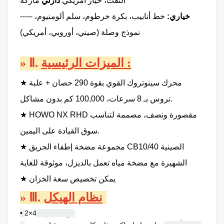
النفث، خيار أمريكي
دارلي
ماركة
خياري:
خط أنابيب، بكرة خرطوم، سلم ألومنيوم،
-----
نموذج وصلة (صيني، أوروبي، أمريكي)
:
الميزات الرئيسية
Ⅱ.
»
★ محرك سينوتروك القوي بقوة 290 حصان + علبة
تروس بـ 8 سرعات، 100,000 كم بدون مشاكل.
★ HOWO NX RHD مقصورة ونصف، مصممة لتناسب
سوق القيادة على اليمين.
مجموعة مضخة إطفاء الحريق CB10/40 الصينية
★
الشهيرة مع مضخة مياه تعمل بالديزل، موثوقة للغاية
★ يمكن تخصيص سعة الخزان
نظام الهيكل:
Ⅲ.
»
• نوع المحرك:
4×2