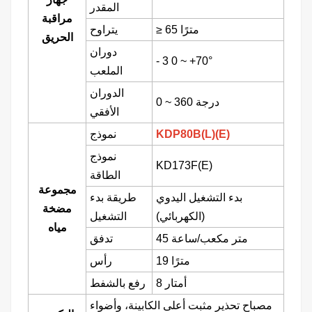
المقدر
مراقبة
65 مترًا
≥
يتراوح
الحريق
دوران
-
3
0
~
+70°
الملعب
الدوران
360 درجة
~
0
الأفقي
KDP80B(L)(E)
نموذج
نموذج
KD173F(E)
الطاقة
مجموعة
بدء التشغيل اليدوي
طريقة بدء
مضخة
(الكهربائي)
التشغيل
مياه
45 متر مكعب/ساعة
تدفق
19 مترًا
رأس
8 أمتار
رفع بالشفط
مصباح تحذير مثبت أعلى الكابينة، وأضواء