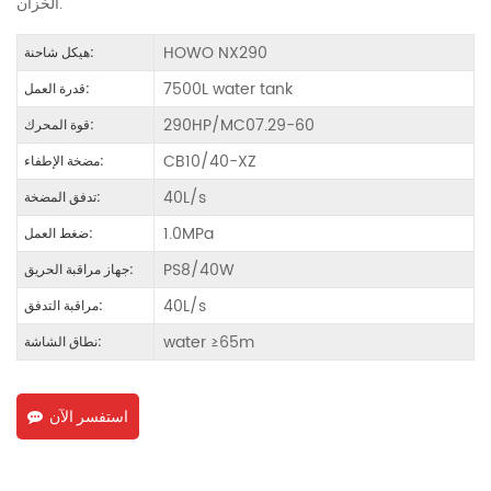
الخزان.
HOWO NX290
هيكل شاحنة:
7500L water tank
قدرة العمل:
290HP/MC07.29-60
قوة المحرك:
CB10/40-XZ
مضخة الإطفاء:
40L/s
تدفق المضخة:
1.0MPa
ضغط العمل:
PS8/40W
جهاز مراقبة الحريق:
40L/s
مراقبة التدفق:
water ≥65m
نطاق الشاشة:
استفسر الآن