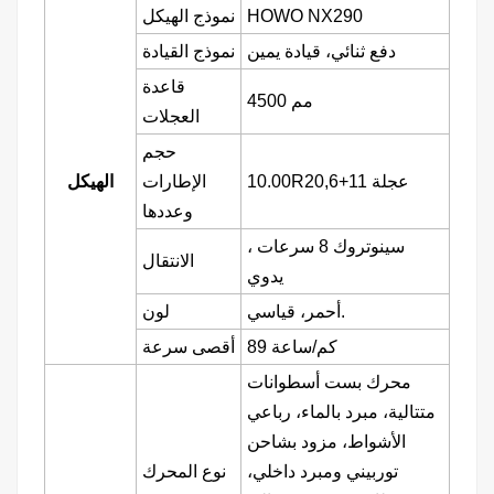
HOWO NX290
نموذج الهيكل
دفع ثنائي، قيادة يمين
نموذج القيادة
قاعدة
4500 مم
العجلات
حجم
10.00R20,6+11 عجلة
الإطارات
الهيكل
وعددها
سينوتروك 8 سرعات
،
الانتقال
يدوي
أحمر، قياسي.
لون
89 كم/ساعة
أقصى سرعة
محرك بست أسطوانات
متتالية، مبرد بالماء، رباعي
الأشواط، مزود بشاحن
توربيني ومبرد داخلي،
نوع المحرك