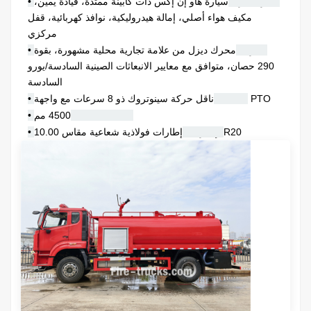
• سيارة أجرة:
سيارة هاو إن إكس ذات كابينة ممتدة، قيادة يمين،
مكيف هواء أصلي، إمالة هيدروليكية، نوافذ كهربائية، قفل
مركزي
• محرك:
محرك ديزل من علامة تجارية محلية مشهورة، بقوة
290 حصان، متوافق مع معايير الانبعاثات الصينية السادسة/يورو
السادسة
ناقل حركة سينوتروك ذو 8 سرعات مع واجهة PTO
• الانتقال:
• قاعدة العجلات:
4500 مم
إطارات فولاذية شعاعية مقاس 10.00R20
• الإطارات: