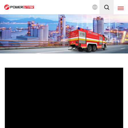
ina Famous Brand
العربية
English
français
Deutsch
русский
italiano
español
português
Nederlands
日本語
العربية
한국의
Türkçe
Melayu
ไทย
Tiếng Việt
Indonesia