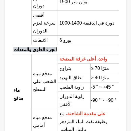
1900 نيوتن متر
دوران
أقصى
1000-1400 دورة في الدقيقة
سرعة لعزم
الدوران
يورو 6
الانبعاث
الجزء العلوي والمعدات
واحد،
أعلى غرفة المضخة
70 مترًا
≥
يتراوح
مدفع مياه
40 مترًا
≥
نطاق التهديد
الشغب على
°
~ +45
°
-5
زاوية الملعب
السطح
ماء
زاوية الدوران
مدفع
-90
°
~ +90
°
الأفقي
على مقدمة الشاحنة،
مع
مدفع مياه
وظيفة نفث الماء المزدهر
أمامي
بالتيار المباشر