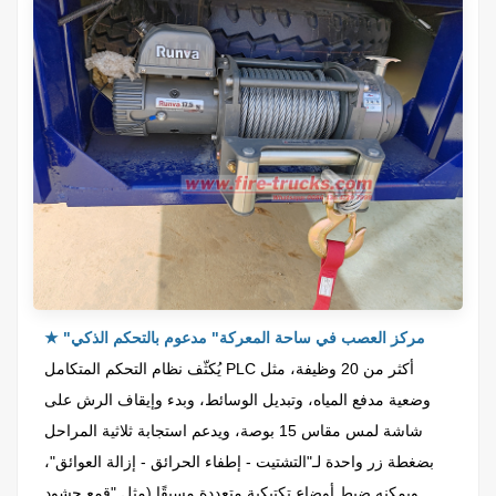
"مركز العصب في ساحة المعركة" مدعوم بالتحكم الذكي
★
يُكثّف نظام التحكم المتكامل PLC أكثر من 20 وظيفة، مثل
وضعية مدفع المياه، وتبديل الوسائط، وبدء وإيقاف الرش على
شاشة لمس مقاس 15 بوصة، ويدعم استجابة ثلاثية المراحل
بضغطة زر واحدة لـ"التشتيت - إطفاء الحرائق - إزالة العوائق"،
ويمكنه ضبط أوضاع تكتيكية متعددة مسبقًا (مثل "قمع حشود