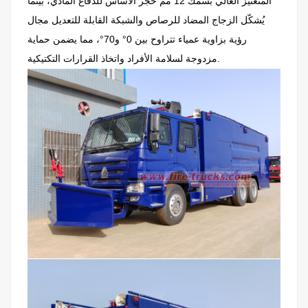
المنغنيز العالي بسمك 12 مم حجر الأساس للدفاع المادي، بينما
يُشكّل الزجاج المضاد للرصاص والشبكة القابلة للتعديل مجال
رؤية بزاوية عمياء تتراوح بين 0° و70°، مما يضمن حماية
مزدوجة لسلامة الأفراد واتخاذ القرارات التكتيكية.