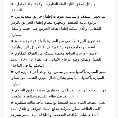
★ وسائل إطلاق النار: الماء النظيف، الرغوة، ماء الفلفل،
الصبغة؛
★ تم تجهيز السقف والشاسيه بفوهات إطفاء حرائق متعددة من
الرغوة عالية الضغط، ومجهزة بنظام إطفاء الحرائق بالرش
التلقائي، والذي يمكنه إطفاء نقاط الحريق على جسم وأسفل
السيارة؛
★ تم تجهيز الجزء الأمامي من السيارة بألواح فولاذية مضادة
للشغب ومجارف فولاذية قوية لإزالة العوائق الهيدروليكية؛
★ الأضواء وزجاج النوافذ محمية بشبكة من الفولاذ المقاوم
للصدأ، ويمكن وضع الزجاج الأمامي في نطاق 0
°
~70
°
ويتم
التحكم بها في الداخل؛
★ تتميز السيارة بأكملها بتصميم سلس، ولا توجد أجزاء بارزة في
السيارة بأكملها، مما يمنع بشكل فعال مثيري الشغب من تسلق
السيارة؛
★ جهاز التحكم عن بعد اللاسلكي الاختياري: يمكنه تحقيق التحكم
عن بعد في نظام القيادة ومكافحة الشغب؛
★ تعمل مضخة المياه عالية الضغط بواسطة مأخذ طاقة شطيرة
كامل الطاقة. يمكن لمركبة مدفع المياه التوقف وإطلاق الماء
أثناء عمليات مكافحة الشغب، أو إطلاقه أثناء السير بسرعة