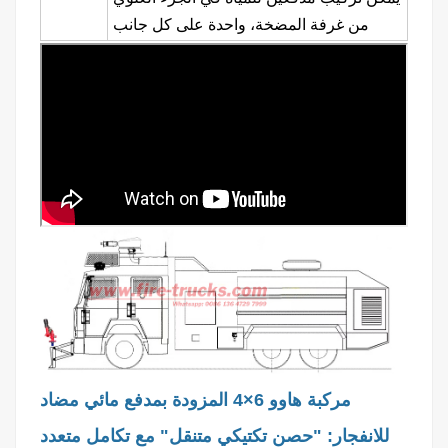
من غرفة المضخة، واحدة على كل جانب
مركبة هاوو 6×4 المزودة بمدفع مائي مضاد
للانفجار: "حصن تكتيكي متنقل" مع تكامل متعدد