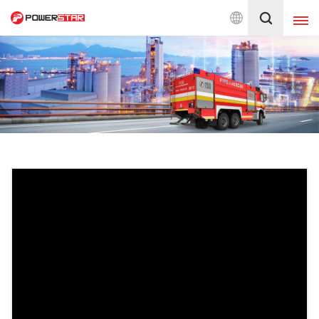
s, China Famous Brand
العربية
English
français
Deutsch
русский
italiano
español
português
Nederlands
日本語
العربية
한국의
Türkçe
Melayu
ไทย
Tiếng Việt
Indonesia