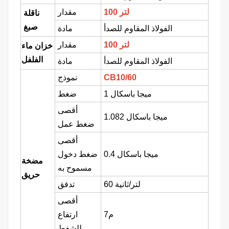
100 لتر
مقدار
ناقلة
صبغ
الفولاذ المقاوم للصدأ
مادة
100 لتر
مقدار
خزان ماء
الفلفل
الفولاذ المقاوم للصدأ
مادة
CB10/60
نموذج
1 ميجا باسكال
ضغط
أقصى
1.082 ميجا باسكال
ضغط عمل
أقصى
0.4 ميجا باسكال
ضغط دخول
مضخة
مسموح به
حريق
60 لتر/ثانية
تدفق
أقصى
7م
ارتفاع
للشفط