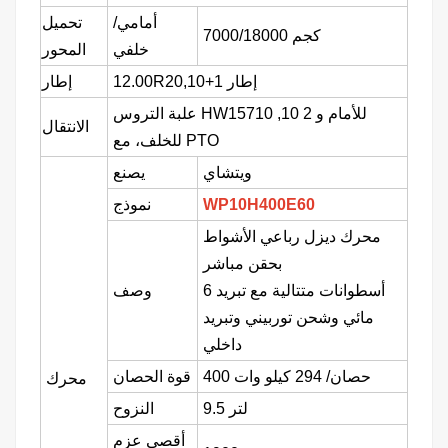
أمامي/
تحميل
7000/18000 كجم
خلفي
المحور
12.00R20,10+1 إطار
إطار
,10 للأمام و 2
علبة التروس HW15710
الانتقال
للخلف، مع PTO
ويتشاي
يصنع
WP10H400E60
نموذج
محرك ديزل رباعي الأشواط
بحقن مباشر
6 أسطوانات متتالية مع تبريد
وصف
مائي وشحن توربيني وتبريد
داخلي
400 حصان/
294 كيلو وات
قوة الحصان
محرك
9.5 لتر
النزوح
أقصى عزم