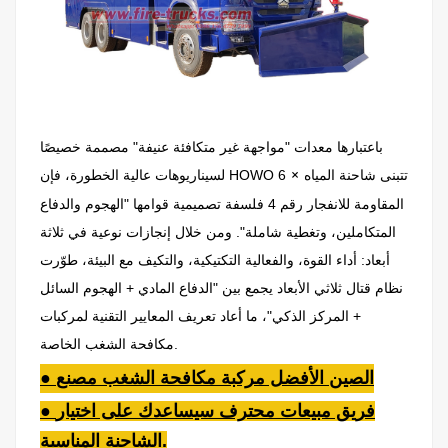
باعتبارها معدات "مواجهة غير متكافئة عنيفة" مصممة خصيصًا
×
تتبنى شاحنة المياه
لسيناريوهات عالية الخطورة، فإن HOWO 6
المقاومة للانفجار رقم 4 فلسفة تصميمية قوامها "الهجوم والدفاع
المتكاملين، وتغطية شاملة". ومن خلال إنجازات نوعية في ثلاثة
أبعاد: أداء القوة، والفعالية التكتيكية، والتكيف مع البيئة، طوّرت
نظام قتال ثلاثي الأبعاد يجمع بين "الدفاع المادي + الهجوم السائل
+ المركز الذكي"، ما أعاد تعريف المعايير التقنية لمركبات
مكافحة الشغب الخاصة.
● الصين الأفضل
مركبة مكافحة الشغب
مصنع
● فريق مبيعات محترف سيساعدك على اختيار
الشاحنة المناسبة.