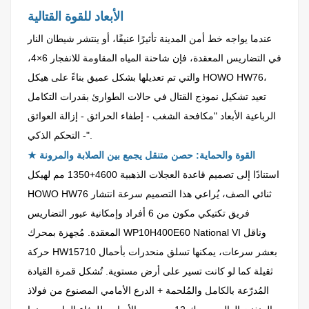
الأبعاد للقوة القتالية
عندما يواجه خط أمن المدينة تأثيرًا عنيفًا، أو ينتشر شيطان النار
في التضاريس المعقدة، فإن شاحنة المياه المقاومة للانفجار 6×4،
والتي تم تعديلها بشكل عميق بناءً على هيكل HOWO HW76،
تعيد تشكيل نموذج القتال في حالات الطوارئ بقدرات التكامل
الرباعية الأبعاد "مكافحة الشغب - إطفاء الحرائق - إزالة العوائق
- التحكم الذكي".
القوة والحماية: حصن متنقل يجمع بين الصلابة والمرونة
★
استنادًا إلى تصميم قاعدة العجلات الذهبية 4600+1350 مم لهيكل
HOWO HW76 ثنائي الصف، يُراعي هذا التصميم سرعة انتشار
فريق تكتيكي مكون من 6 أفراد وإمكانية عبور التضاريس
المعقدة. مُجهزة بمحرك WP10H400E60 National VI وناقل
حركة HW15710 بعشر سرعات، يمكنها تسلق منحدرات بأحمال
ثقيلة كما لو كانت تسير على أرض مستوية. تُشكل قمرة القيادة
المُدرّعة بالكامل والمُلحمة + الدرع الأمامي المصنوع من فولاذ