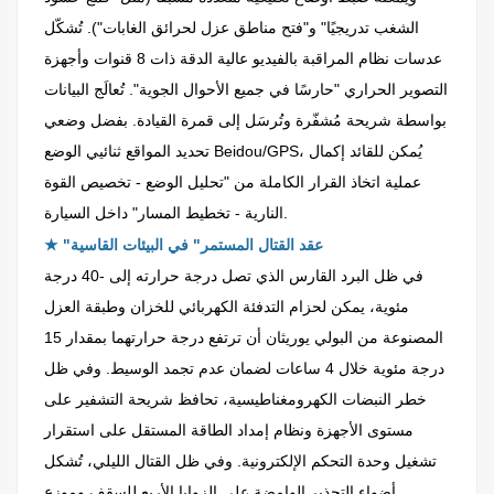
الشغب تدريجيًا" و"فتح مناطق عزل لحرائق الغابات"). تُشكّل
عدسات نظام المراقبة بالفيديو عالية الدقة ذات 8 قنوات وأجهزة
التصوير الحراري "حارسًا في جميع الأحوال الجوية". تُعالَج البيانات
بواسطة شريحة مُشفّرة وتُرسَل إلى قمرة القيادة. بفضل وضعي
تحديد المواقع ثنائيي الوضع Beidou/GPS، يُمكن للقائد إكمال
عملية اتخاذ القرار الكاملة من "تحليل الوضع - تخصيص القوة
النارية - تخطيط المسار" داخل السيارة.
"عقد القتال المستمر" في البيئات القاسية
★
في ظل البرد القارس الذي تصل درجة حرارته إلى -40 درجة
مئوية، يمكن لحزام التدفئة الكهربائي للخزان وطبقة العزل
المصنوعة من البولي يوريثان أن ترتفع درجة حرارتهما بمقدار 15
درجة مئوية خلال 4 ساعات لضمان عدم تجمد الوسيط. وفي ظل
خطر النبضات الكهرومغناطيسية، تحافظ شريحة التشفير على
مستوى الأجهزة ونظام إمداد الطاقة المستقل على استقرار
تشغيل وحدة التحكم الإلكترونية. وفي ظل القتال الليلي، تُشكل
أضواء التحذير الوامضة على الزوايا الأربع للسقف وموزع