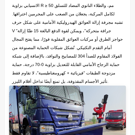
الانسيابي بزاوية R ≥ 50 مم، والطلاء النانوي المضاد للتسلق
لكامل المركبة، يجعلان من الصعب على المجرمين اختراقها.
تشبه مجرفة إزالة العوائق الهيدروليكية الأمامية على شكل حرف
V "جرافة متحركة"، ويمكن لقوة الدفع البالغة 15 طنًا إزالة
حواجز الطرق أو مركبات العوائق المقلوبة فورًا، مما يفتح المجال
أمام التقدم التكتيكي. تُشكل شبكات الحماية المصنوعة من
الفولاذ المقاوم للصدأ 304 للمصابيح والنوافذ، بالإضافة إلى شبكة
حماية الزجاج الأمامي القابلة للتعديل بزاوية 0-70 درجة، حماية
مزدوجة الطبقات "فيزيائية + كهرومغناطيسية"، لا تقاوم فقط
تأثير الأجسام المقذوفة، بل تمنع أيضًا تداخل أقلام الليزر.