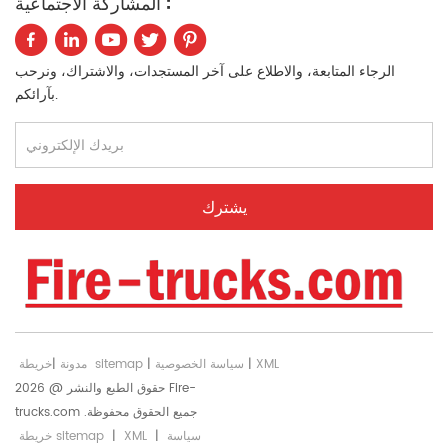
المشاركة الاجتماعية :
لتر/ثانية، ومدى الماء ≥70
صاري بطول 8 م مزود
مترًا، ومدى الرغوة ≥60
بمصباحي LED بقدرة 1000
مترًا). تتعامل هذه الشاحنة
واط لكل منهما ومولد
الرجاء المتابعة، والاطلاع على آخر المستجدات، والاشتراك، ونرحب
ثلاثية العوامل مع حرائق
بقدرة 15 كيلو فولت أمبير
بآرائكم.
الفئة A وB وC، مما يجعلها
في دعم العمليات الليلية.
خيارًا متعدد الاستخدامات
لحماية المنشآت الصناعية
من الحرائق، ومصانع المواد
الكيميائية، ومستودعات
النفط.
XML
|
سياسة الخصوصية
|
خريطة sitemap
مدونة
|
حقوق الطبع والنشر @ 2026 Fire-
trucks.com جميع الحقوق محفوظة.
سياسة
|
XML
|
خريطة sitemap