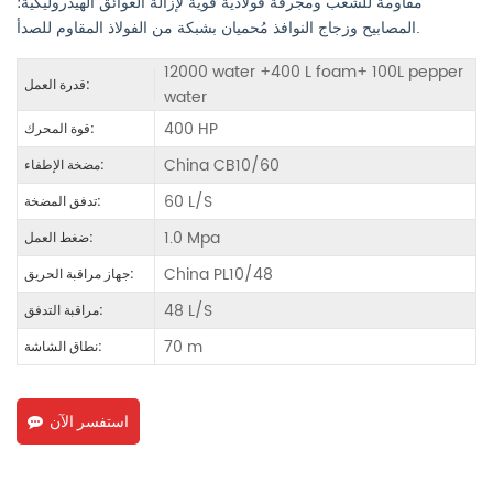
مقاومة للشغب ومجرفة فولاذية قوية لإزالة العوائق الهيدروليكية؛
المصابيح وزجاج النوافذ مُحميان بشبكة من الفولاذ المقاوم للصدأ.
12000 water +400 L foam+ 100L pepper
قدرة العمل:
water
400 HP
قوة المحرك:
China CB10/60
مضخة الإطفاء:
60 L/S
تدفق المضخة:
1.0 Mpa
ضغط العمل:
China PL10/48
جهاز مراقبة الحريق:
48 L/S
مراقبة التدفق:
70 m
نطاق الشاشة:
استفسر الآن