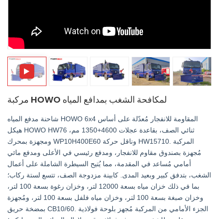
中文
қазақ
Filipino
မြန်မာ
српски
مركبة HOWO لمكافحة الشغب بمدافع المياه
شاحنة مدفع المياه HOWO 6x4 المقاومة للانفجار مُعدّلة على أساس
هيكل HOWO HW76 ثنائي الصف، بقاعدة عجلات 4600+1350 مم،
ومجهزة بمحرك WP10H400E60 وناقل حركة HW15710. المركبة
مُجهزة بصندوق مقاوم للانفجار، ومدفع رئيسي في الأعلى ومدفع مائي
أمامي مُساعد في المقدمة، مما يُتيح السيطرة الشاملة على أعمال
الشغب، بتدفق كبير وبعيد المدى. كابينة مزدوجة الصف، تتسع لستة ركاب؛
بما في ذلك خزان مياه بسعة 12000 لتر، وخزان رغوة بسعة 100 لتر،
وخزان صبغة بسعة 100 لتر، وخزان مياه فلفل بسعة 100 لتر، ومُجهزة
بمضخة حريق CB10/60. الجزء الأمامي من المركبة مُجهز بلوحة فولاذية