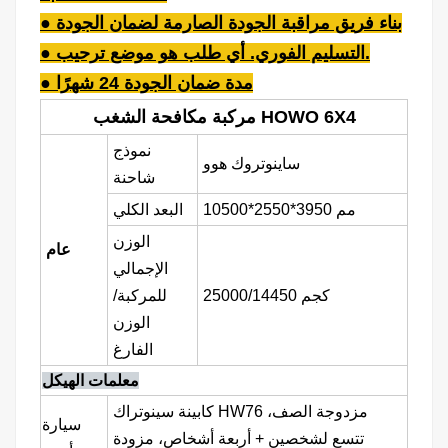
● بناء فريق مراقبة الجودة الصارمة لضمان الجودة
● التسليم الفوري. أي طلب هو موضع ترحيب.
● مدة ضمان الجودة 24 شهرًا
مركبة مكافحة الشغب HOWO 6X4
نموذج
ساينوتروك هوو
شاحنة
10500*2550*3950 مم
البعد الكلي
الوزن
عام
الإجمالي
25000/14450 كجم
للمركبة/
الوزن
الفارغ
معلمات الهيكل
كابينة سينوتراك HW76 مزدوجة الصف،
سيارة
تتسع لشخصين + أربعة أشخاص، مزودة