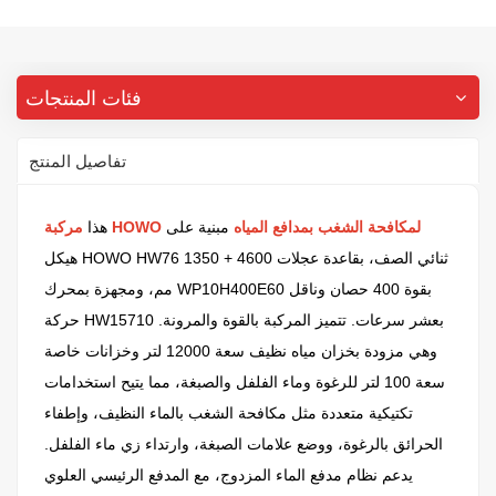
فئات المنتجات
تفاصيل المنتج
مركبة HOWO لمكافحة الشغب بمدافع المياه
مبنية على
هذا
هيكل HOWO HW76 ثنائي الصف، بقاعدة عجلات 4600 + 1350
مم، ومجهزة بمحرك WP10H400E60 بقوة 400 حصان وناقل
حركة HW15710 بعشر سرعات. تتميز المركبة بالقوة والمرونة.
وهي مزودة بخزان مياه نظيف سعة 12000 لتر وخزانات خاصة
سعة 100 لتر للرغوة وماء الفلفل والصبغة، مما يتيح استخدامات
تكتيكية متعددة مثل مكافحة الشغب بالماء النظيف، وإطفاء
الحرائق بالرغوة، ووضع علامات الصبغة، وارتداء زي ماء الفلفل.
يدعم نظام مدفع الماء المزدوج، مع المدفع الرئيسي العلوي