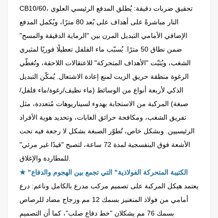
CB10/60، تحقيق ضربات دقيقة: يُطلق المدفع الرئيسي العلوي
النار مباشرةً على أهداف على بُعد 80 مترًا، ويُكمل المدفع
الإضافي الأمامي التبديل المرن بين "الرماية الدقيقة والمسح"
ضمن نطاق 50 مترًا. يُسبّب ماء الفلفل تعطيلًا فوريًا لمثيري
الشغب، ويُثبّت "الأهداف المتحركة" للاعتقالات اللاحقة، وتُغطّي
الرغوة منطقة حريق الزيت لمنع إعادة الاشتعال. يُمكّن التبديل
الذكي لأربعة أنواع من الوسائط (ماء نظيف/رغوة/ماء فلفل/
صبغة) المركبة من الاستجابة بهدوء لسيناريوهات مُتعددة، مثل
تفريق الشغب، ومكافحة حرائق الغابات، وتحديد هوية الأفراد
الرئيسيين. وبشكل خاص، تُطوّر الصبغة بشكل لا رجعة فيه تحت
الأشعة فوق البنفسجية لمدة 72 ساعة، لتصبح "قيدًا غير مرئي"
للمطاردة والإغلاق.
"الكتيبة المتحركة الفولاذية" التي تجمع بين الهجوم والدفاع
★
يعتمد هيكل المركبة على تصميم مركب مدرع بالكامل وناعم: درع
أمامي من فولاذ المنغنيز بسمك 12 مم وزجاج مضاد للرصاص
بسمك 76 مم يشكلان "خط دفاع صلب"، كما أن التصميم