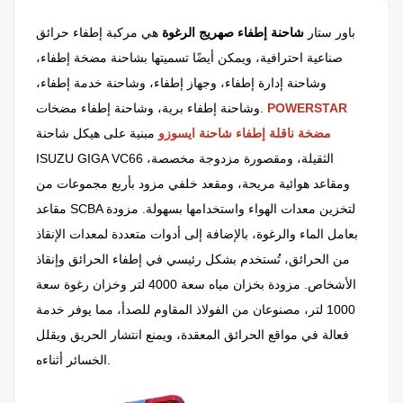
باور ستار
شاحنة إطفاء صهريج الرغوة
هي مركبة إطفاء حرائق
صناعية احترافية، ويمكن أيضًا تسميتها بشاحنة مضخة إطفاء،
وشاحنة إدارة إطفاء، وجهاز إطفاء، وشاحنة خدمة إطفاء،
POWERSTAR
وشاحنة إطفاء برية، وشاحنة إطفاء مضخات.
مضخة ناقلة إطفاء شاحنة ايسوزو
مبنية على هيكل شاحنة
ISUZU GIGA VC66 الثقيلة، ومقصورة مزدوجة مخصصة،
ومقاعد هوائية مريحة، ومقعد خلفي مزود بأربع مجموعات من
مقاعد SCBA لتخزين معدات الهواء واستخدامها بسهولة. مزودة
بعامل الماء والرغوة، بالإضافة إلى أدوات متعددة لمعدات الإنقاذ
من الحرائق، تُستخدم بشكل رئيسي في إطفاء الحرائق وإنقاذ
الأشخاص. مزودة بخزان مياه سعة 4000 لتر وخزان رغوة سعة
1000 لتر، مصنوعان من الفولاذ المقاوم للصدأ، مما يوفر خدمة
فعالة في مواقع الحرائق المعقدة، ويمنع انتشار الحريق ويقلل
الخسائر أثناءه.