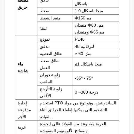
تدفق
مضخة
باسكال
حريق
1.0 ميجا باسكال
ضغط
Φ150 مم
منفذ الشفط
منفذان Φ80 مم،
مَنفَذ
ومنفذان Φ65 مم
PL48
نموذج
48 لتر/ثانية
تدفق
≥ 60 مترًا
نطاق التغطية
نطاق ضغط
≤1 ميجا باسكال
ماء
العمل
شاشة
زاوية دوران
-35°~ 75°
الملعب
زاوية التأرجح
0 ~360 درجة
الأفقي
استخدم PTO الساندويتش، وهو نوع من مواد
إجازة
التشحيم التي يمكنها إطفاء الحرائق أثناء
مدفوعة
القيادة.
الأجر
العربة مصنوعة من الفولاذ عالي الجودة
عربة
وصفائح الألومنيوم المنقوشة