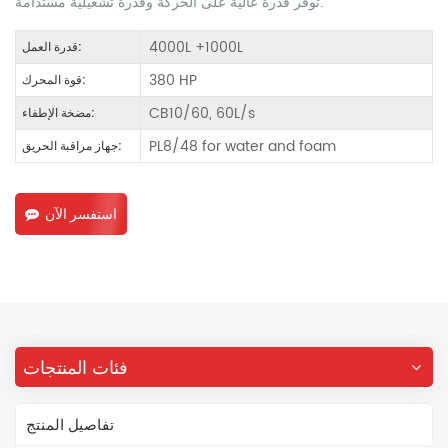
توفر قدرة عالية على الحركة وقدرة تشغيلية مستدامة.
4000L +1000L
قدرة العمل:
380 HP
قوة المحرك:
CB10/60, 60L/s
مضخة الإطفاء:
PL8/48 for water and foam
جهاز مراقبة الحريق:
استفسر الآن
فئات المنتجات
تفاصيل المنتج