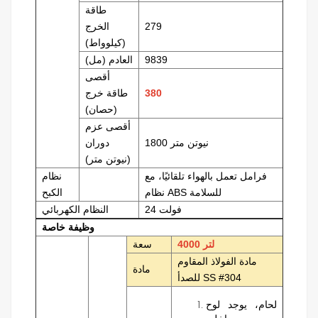
طاقة
279
الخرج
(كيلوواط)
9839
العادم (مل)
أقصى
380
طاقة خرج
(حصان)
أقصى عزم
1800 نيوتن متر
دوران
(نيوتن متر)
فرامل تعمل بالهواء تلقائيًا، مع
نظام
نظام ABS للسلامة
الكبح
24 فولت
النظام الكهربائي
وظيفة خاصة
4000 لتر
سعة
مادة الفولاذ المقاوم
مادة
للصدأ SS #304
لحام، يوجد لوح