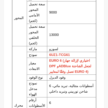
سعة تحميل
المحور
9000
الأمامي
المحور
(كجم)
سعة تحميل
المحور
13000
الخلفي
(كجم)
لسوزو
ماركة
6UZ1-TCG61
نموذج
EURO 6 (اختياري لإزالة جهاز
معيار
DPF وADBlue لجعل الشاحنة
الانبعاث
تعمل وفقًا لمعايير EURO 4)
وقود الديزل
نوع الوقود
نموذج
6 أسطوانات متتالية، تبريد مائي،
مدخل
شاحن توربيني وتبريد داخلي
الهواء
أرقام
6
محرك
الأسطوانات