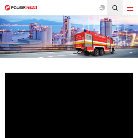
Trucks, China Famous Brand
العربية
English
français
Deutsch
русский
italiano
español
português
Nederlands
日本語
العربية
한국의
Türkçe
Melayu
ไทย
Tiếng Việt
Indonesia