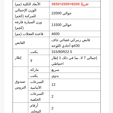
تقريبًا 8200×2500×3650
الأبعاد الكلية (مم)
الوزن الإجمالي
حوالي 22000
للمركبة (كجم)
وزن السيارة فارغة
حوالي 11500
(كجم)
4600
قاعدة العجلات (مم)
قابض زنبركي غشائي جاف
القابض
أحادي اللوحة φ430
315/80R22.5
يكتب
إطار
إجمالي 7 لا، بما في ذلك 1 إطار
لا
احتياطي
سريع
ماركة
يدوي
يكتب
صندوق
السرعات
12
التروس
الأمامية
السرعات
2
الخلفية
أرقام
2
المحاور