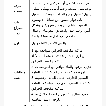
في الجزء الخلفي أو المركزي من الشاحنة،
غرفة
يوجد نظام مضخة وخط أنابيب، بهيكل عملي.
المضخة
يسهل تشغيل جميع العدادات ومفتاح التشغيل.
باب دوار مصنوع من سبائك الألومنيوم
باب
الخفيف وعالي الجودة، يفتح ويغلق بشكل
مصراع
أنيق، وختم جيد، وانخفاض الضوضاء، وجمال
دوار
خارجي، مع قفل مجموعة واحدة.
موديل R03 باللون الأحمر
لون
1. مركبة مكافحة الحرائق متوافقة مع
متطلبات الأداء GB7965 وطرق الاختبار
لمركبة مكافحة الحرائق.
2. خزان الرغوة والماء يتوافق مع المواصفات
العامة GB39.5 لمركبة مكافحة الحرائق.
المتطلبات
3. المظهر الخارجي جميل للغاية، وخشونة
الفنية
السطح تتفق مع المواصفات العامة GB39.5
لمركبة مكافحة الحرائق.
4.جميع مفاتيح التشغيل والعدادات تتفق مع
لوحة الاسم القياسية.