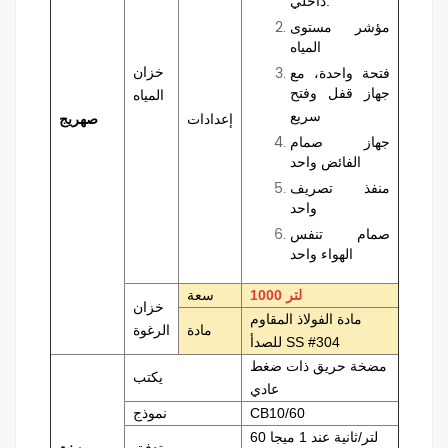
داخلي.
مؤشر مستوى
المياه
خزان
فتحة واحدة، مع
جهاز قفل وفتح
المياه
سريع
إعدادات
صهريج
جهاز صمام
الفائض واحد
منفذ تصريف
واحد
صمام تنفس
الهواء واحد
1000 لتر
سعة
خزان
مادة الفولاذ المقاوم
مادة
الرغوة
للصدأ SS #304
مضخة حريق ذات ضغط
يكتب
عادي
CB10/60
نموذج
60 لتر/ثانية عند 1 ميجا