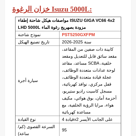
خزان الرغوة Isuzu 5000L:
مواصفات هيكل شاحنة إطفاء ISUZU GIGA VC66 4x2
LHD 5000L مزودة بصهريج رغوة الماء
PST5250GXFPM
نموذج شاحنة
سنة 2025-2026
تاريخ تصنيع الهيكل
كابينة ذات صفين من المقاعد،
مقعد سائق قابل للتعديل ومقعد
مساعد، مقاعد SCBA خلفية،
لوحة عدادات متعددة الوظائف،
عجلة قيادة متعددة الوظائف،
سيارة أجرة
قفل مركزي، نوافذ كهربائية،
مسجل كاسيت راديو ستيريو،
أحزمة أمان، بوق هوائي، مكيف
هواء، مرايا الرؤية الخلفية، مع
مساعدة كهربائية
قيادة 4x2 على الجانب الأيسر
نوع القيادة
السرعة القصوى (كم/
95
ساعة)