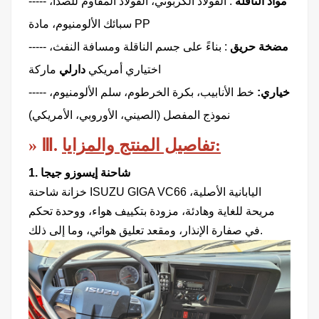
مواد الناقلة
:
الفولاذ الكربوني، الفولاذ المقاوم للصدأ،
-----
سبائك الألومنيوم، مادة PP
مضخة حريق
:
بناءً على جسم الناقلة ومسافة النفث،
-----
اختياري أمريكي
دارلي
ماركة
خياري:
خط الأنابيب، بكرة الخرطوم، سلم الألومنيوم،
-----
نموذج المفصل (الصيني، الأوروبي، الأمريكي)
تفاصيل المنتج والمزايا:
Ⅲ.
»
1. شاحنة إيسوزو جيجا
خزانة شاحنة ISUZU GIGA VC66 اليابانية الأصلية،
مريحة للغاية وهادئة، مزودة بتكييف هواء، ووحدة تحكم
في صفارة الإنذار، ومقعد تعليق هوائي، وما إلى ذلك.