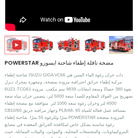
中文
қазақ
Filipino
မြန်မာ
српски
POWERSTAR مضخة ناقلة إطفاء شاحنة ايسوزو
شاحنة إطفاء ISUZU GIGA VC66 ذات خزان رغوة الماء المتين هي
مركبة إطفاء حرائق احترافية مزودة بمضخة، ومجهزة بمحرك ديزل
6UZ1-TCG61 بقوة 380 حصانًا وسعة انبعاثات 9839 سم مكعب. مزودة
بصهريج من الفولاذ المقاوم للصدأ سعة 5000 لتر، يتضمن خزان مياه سعة
4000 لتر وخزان رغوة سعة 1000 لتر. متوافقة مع مضخة إطفاء
CB10/60 وجهاز مراقبة حريق PL8/48، بمسافة عمل فعالة للمياه 65
مترًا وللرغوة 55 مترًا. شاحنة إطفاء POWERSTAR المزودة بمضخة
رغوة مناسبة بشكل خاص لمكافحة الحرائق المعقدة في مصانع
البتروكيماويات، والمجتمعات المحلية، والموانئ، والبيئات المماثلة، حيث